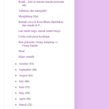
Rojak....hari ni macam-macam perasaan
ada
Akhirnya aku mengalah!
Menghitung Hari
Rumah sewa di Kota Bharu diperlukan
dan rumah di P...
Lari mulut naga, masuk mulut buaya
Cerita ceriti pasal kesihatan
Ikan pekasam: Orang kampung vs
Orang bandar
Maaf
Hijau serindit
October
(53)
►
September
(40)
►
August
(61)
►
July
(66)
►
June
(52)
►
May
(49)
►
April
(38)
►
March
(22)
►