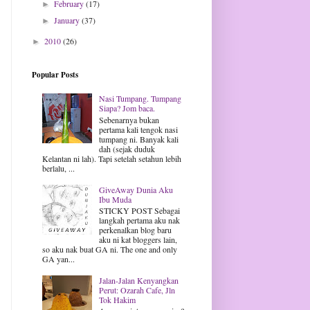
February
(17)
►
January
(37)
►
2010
(26)
►
Popular Posts
Nasi Tumpang. Tumpang
Siapa? Jom baca.
Sebenarnya bukan
pertama kali tengok nasi
tumpang ni. Banyak kali
dah (sejak duduk
Kelantan ni lah). Tapi setelah setahun lebih
berlalu, ...
GiveAway Dunia Aku
Ibu Muda
STICKY POST Sebagai
langkah pertama aku nak
perkenalkan blog baru
aku ni kat bloggers lain,
so aku nak buat GA ni. The one and only
GA yan...
Jalan-Jalan Kenyangkan
Perut: Ozarah Cafe, Jln
Tok Hakim