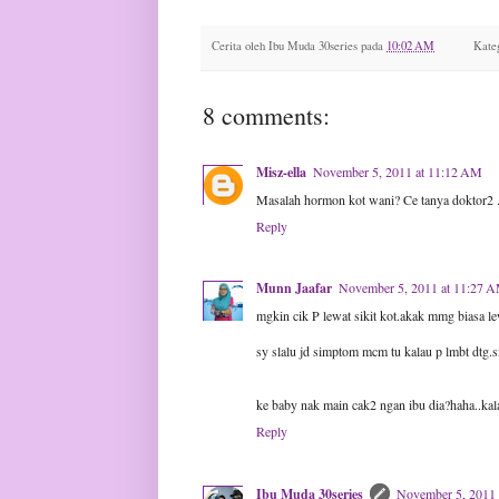
Cerita oleh
Ibu Muda 30series
pada
10:02 AM
Kate
8 comments:
Misz-ella
November 5, 2011 at 11:12 AM
Masalah hormon kot wani? Ce tanya doktor2 .
Reply
Munn Jaafar
November 5, 2011 at 11:27 
mgkin cik P lewat sikit kot.akak mmg biasa l
sy slalu jd simptom mcm tu kalau p lmbt dtg.
ke baby nak main cak2 ngan ibu dia?haha..kalau
Reply
Ibu Muda 30series
November 5, 2011