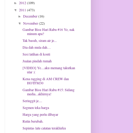
2012
(109)
►
2011
(473)
▼
December
(16)
►
November
(22)
▼
Gambar Bisu Hari Rabu #16 Ye, nak
minum apa?
Tak basuh, siram air je...
Dia dah mula dah…
Sesi latihan di konti
Jualan pindah rumah
[VIDEO] Ye....aku memang takutkan
ular :(
Kena ragging di AM CREW dan
HOTFM30
Gambar Bisu Hari Rabu #15: Sidang
media...akhirnya!
Seringgit je....
Segmen teka harga
Harga yang perlu dibayar
Rutin berubah.
Sepintas lalu catatan terakhirku