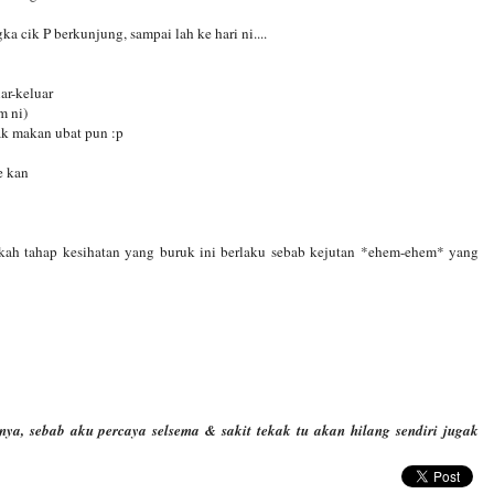
ka cik P berkunjung, sampai lah ke hari ni....
uar-keluar
m ni)
tak makan ubat pun :p
e kan
akah tahap kesihatan yang buruk ini berlaku sebab kejutan *ehem-ehem* yang
ya, sebab aku percaya selsema & sakit tekak tu akan hilang sendiri jugak