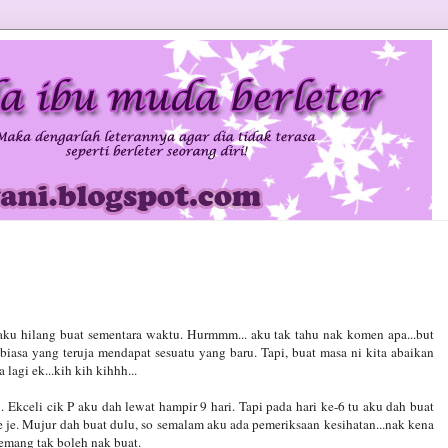
 aku hilang buat sementara waktu. Hurmmm... aku tak tahu nak komen apa...but
iasa yang teruja mendapat sesuatu yang baru. Tapi, buat masa ni kita abaikan
lagi ek...kih kih kihhh...
. Ekceli cik P aku dah lewat hampir 9 hari. Tapi pada hari ke-6 tu aku dah buat
ne je. Mujur dah buat dulu, so semalam aku ada pemeriksaan kesihatan...nak kena
memang tak boleh nak buat.