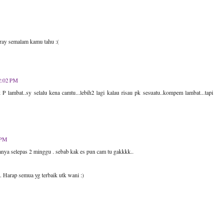
-ray semalam kamu tahu :(
2:02 PM
 lambat..sy selalu kena camtu...lebih2 lagi kalau risau pk sesuatu..kompem lambat...tapi
 PM
nya selepas 2 minggu . sebab kak es pun cam tu gakkkk..
n. Harap semua yg terbaik utk wani :)