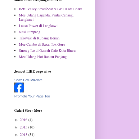
Betel Valley Steamboat & Grill Kota Bharu
Mee Udang Lagenda, Pantai Cenang,
Langkawi
Laksa Power di Langkawi
Nasi Tumpang
Takoyaki di Kubang Kerian
Mee Cambo di Bazar Tok Guru
Snowy Ice di Ozarah Cafe Kota Bharu
Mee Udang Hot Rantau Panjang
Jemput LIKE page ni ye
Shaz HotFMKelate
Promote Your Page Too
Galeri Story Mory
2016
(4)
►
2015
(10)
►
2013
(54)
►