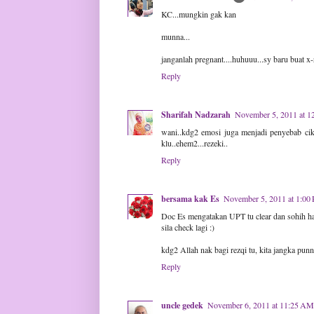
KC...mungkin gak kan
munna...
janganlah pregnant....huhuuu...sy baru buat x
Reply
Sharifah Nadzarah
November 5, 2011 at 1
wani..kdg2 emosi juga menjadi penyebab cik P
klu..ehem2...rezeki..
Reply
bersama kak Es
November 5, 2011 at 1:00
Doc Es mengatakan UPT tu clear dan sohih ha
sila check lagi :)
kdg2 Allah nak bagi rezqi tu, kita jangka pun
Reply
uncle gedek
November 6, 2011 at 11:25 AM