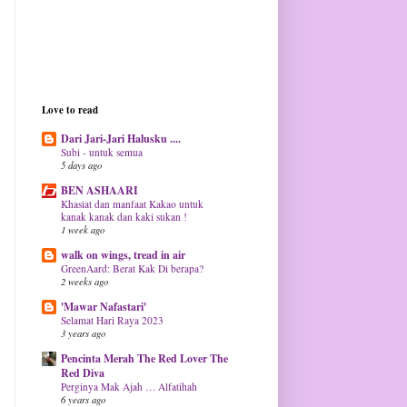
Love to read
Dari Jari-Jari Halusku ....
Subi - untuk semua
5 days ago
BEN ASHAARI
Khasiat dan manfaat Kakao untuk
kanak kanak dan kaki sukan !
1 week ago
walk on wings, tread in air
GreenAard: Berat Kak Di berapa?
2 weeks ago
'Mawar Nafastari'
Selamat Hari Raya 2023
3 years ago
Pencinta Merah The Red Lover The
Red Diva
Perginya Mak Ajah … Alfatihah
6 years ago