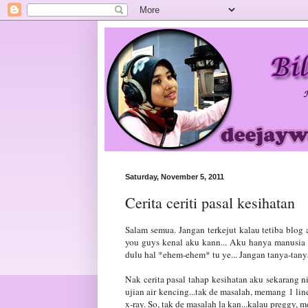
Saturday, November 5, 2011
Cerita ceriti pasal kesihatan
Salam semua. Jangan terkejut kalau tetiba blog
you guys kenal aku kann... Aku hanya manusia b
dulu hal *ehem-ehem* tu ye... Jangan tanya-tanya 
Nak cerita pasal tahap kesihatan aku sekarang ni
ujian air kencing...tak de masalah, memang 1 li
x-ray. So, tak de masalah la kan...kalau preggy, 