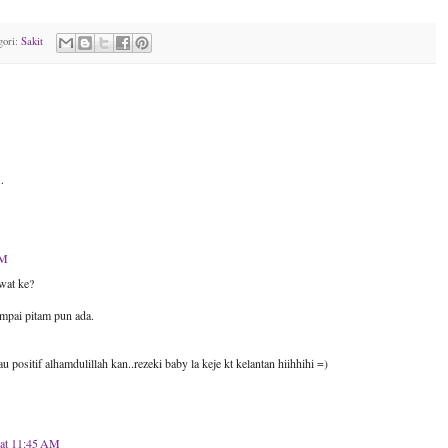
gori:
Sakit
.
AM
ewat ke?
smpai pitam pun ada.
 positif alhamdulillah kan..rezeki baby la keje kt kelantan hiihhihi =)
 at 11:45 AM