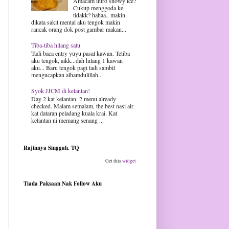
Amacam intro snowy ice?
Cukup menggoda ke
tidakk? hahaa.. makin
dikata sakit mental aku tengok makin
rancak orang dok post gambar makan...
Tiba-tiba hilang satu
Tadi baca entry yuyu pasal kawan. Tetiba
aku tengok, aikk...dah hilang 1 kawan
aku... Baru tengok pagi tadi sambil
mengucapkan alhamdulillah...
Syok JJCM di kelantan!
Day 2 kat kelantan. 2 menu already
checked. Malam semalam, the best nasi air
kat dataran peladang kuala krai. Kat
kelantan ni memang senang ...
Rajinnya Singgah. TQ
Get this
widget
Tiada Paksaan Nak Follow Aku