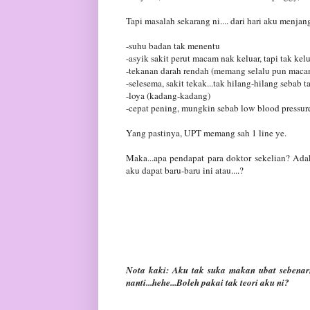
Tapi masalah sekarang ni.... dari hari aku menjang
-suhu badan tak menentu
-asyik sakit perut macam nak keluar, tapi tak kel
-tekanan darah rendah (memang selalu pun maca
-selesema, sakit tekak...tak hilang-hilang sebab 
-loya (kadang-kadang)
-cepat pening, mungkin sebab low blood pressur
Yang pastinya, UPT memang sah 1 line ye.
Maka...apa pendapat para doktor sekelian? Ad
aku dapat baru-baru ini atau....?
Nota kaki: Aku tak suka makan ubat sebenarn
nanti...hehe...Boleh pakai tak teori aku ni?