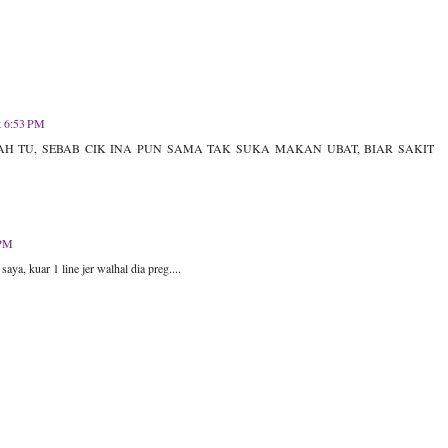
t 6:53 PM
AH TU, SEBAB CIK INA PUN SAMA TAK SUKA MAKAN UBAT, BIAR SAKIT
 PM
ya, kuar 1 line jer walhal dia preg....